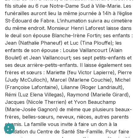
fils située au 6 rue Notre-Dame Sud à Ville-Marie. Les
funérailles auront lieu la même journée à 14h à l’église
St-Édouard de Fabre. L’inhumation suivra au cimetière
du même endroit. Monsieur Henri Laforest laisse dans
le deuil son épouse Blanche-Irène Fortin; ses enfants :
Jean (Nathalie Phaneuf) et Luc (Tina Plouffe); les
enfants de son épouse : Louise Vaillancourt (Alain
Boulet) et Jean Vaillancourt; ses sept petits-enfants et
ses deux arrière-petits-enfants. Il laisse également ses
frères et sœurs : Mariette (feu Victor Lapierre), Pierre
(Judy McCulloch), Marcel (Marlene Couchie), Michel
(Françoise Lafontaine), Lilianne (Roger Landriault),
Rémi (Luz Elena Villegas), Raymond (Marielle Girard),
Jacques (Nicole Therrien) et Yvon Beauchamp
(Marie-Josée Gagnon) de même que plusieurs beaux-
frères, belles-sœurs, neveux, nièces, autres parents
et amis. La famille vous invite à faire un don à la
Fondation du Centre de Santé Ste-Famille. Pour faire