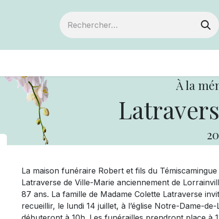
ts
Devenir membre
Votre coopérative
À la mé
Latravers
20
La maison funéraire Robert et fils du Témiscamingu
Latraverse de Ville-Marie anciennement de Lorrainville
87 ans. La famille de Madame Colette Latraverse invit
recueillir, le lundi 14 juillet, à l’église Notre-Dame-de
débuteront à 10h. Les funérailles prendront place à 