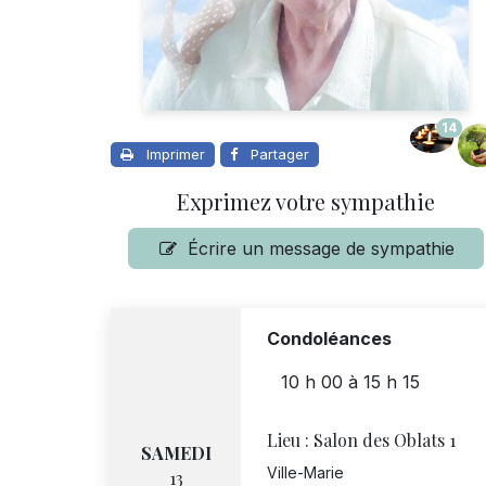
14
Imprimer
Partager
Exprimez votre sympathie
Écrire un message de sympathie
Condoléances
10 h 00
à
15 h 15
Lieu :
Salon des Oblats 1
SAMEDI
Ville-Marie
13