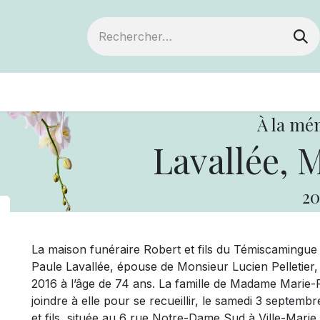
ts
Devenir membre
Votre coopérative
À la mé
Lavallée, 
20
La maison funéraire Robert et fils du Témiscamingu
Paule Lavallée, épouse de Monsieur Lucien Pelletier, 
2016 à l’âge de 74 ans. La famille de Madame Marie-P
joindre à elle pour se recueillir, le samedi 3 septemb
et fils, située au 6 rue Notre-Dame Sud à Ville-Marie