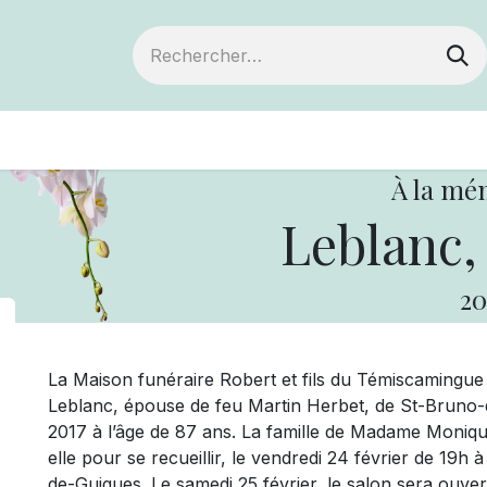
ts
Devenir membre
Votre coopérative
À la mé
Leblanc,
20
La Maison funéraire Robert et fils du Témiscaming
Leblanc, épouse de feu Martin Herbet, de St-Bruno-de
2017 à l’âge de 87 ans. La famille de Madame Monique
elle pour se recueillir, le vendredi 24 février de 19h à
de-Guigues. Le samedi 25 février, le salon sera ouvert