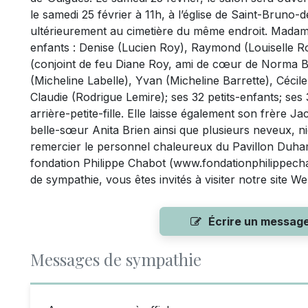
le samedi 25 février à 11h, à l’église de Saint-Bruno-
ultérieurement au cimetière du même endroit. Madame
enfants : Denise (Lucien Roy), Raymond (Louiselle Ro
(conjoint de feu Diane Roy, ami de cœur de Norma Bo
(Micheline Labelle), Yvan (Micheline Barrette), Cécil
Claudie (Rodrigue Lemire); ses 32 petits-enfants; ses 
arrière-petite-fille. Elle laisse également son frère 
belle-sœur Anita Brien ainsi que plusieurs neveux, niè
remercier le personnel chaleureux du Pavillon Duhame
fondation Philippe Chabot (www.fondationphilippech
de sympathie, vous êtes invités à visiter notre site
Écrire un messag
Messages de sympathie