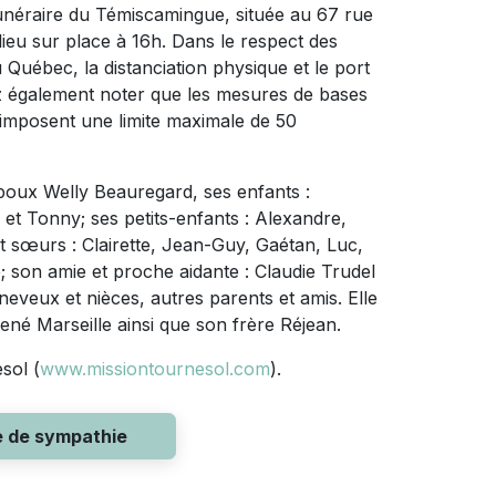
funéraire du Témiscamingue, située au 67 rue
ieu sur place à 16h. Dans le respect des
uébec, la distanciation physique et le port
ez également noter que les mesures de bases
imposent une limite maximale de 50
époux Welly Beauregard, ses enfants :
 et Tonny; ses petits-enfants : Alexandre,
et sœurs : Clairette, Jean-Guy, Gaétan, Luc,
 son amie et proche aidante : Claudie Trudel
veux et nièces, autres parents et amis. Elle
ené Marseille ainsi que son frère Réjean.
sol (
www.missiontournesol.com
).
e de sympathie