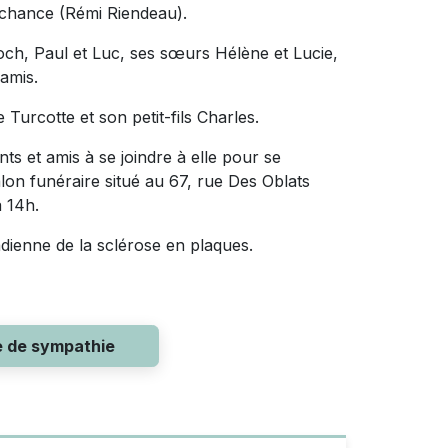
Lachance (Rémi Riendeau).
Roch, Paul et Luc, ses sœurs Hélène et Lucie,
 amis.
 Turcotte et son petit-fils Charles.
ts et amis à se joindre à elle pour se
alon funéraire situé au 67, rue Des Oblats
à 14h.
adienne de la sclérose en plaques.
e de sympathie