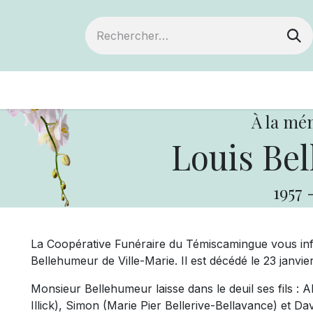
ts
Devenir membre
Votre coopérative
À la mé
Louis Be
1957
La Coopérative Funéraire du Témiscamingue vous in
Bellehumeur de Ville-Marie. Il est décédé le 23 janvie
Monsieur Bellehumeur laisse dans le deuil ses fils 
Illick), Simon (Marie Pier Bellerive-Bellavance) et Davi