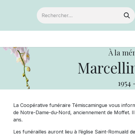
ts
Devenir membre
Votre coopérative
À la mé
Marcelli
1954
La Coopérative funéraire Témiscamingue vous infor
de Notre-Dame-du-Nord, anciennement de Moffet. Il 
ans.
Les funérailles auront lieu à l’église Saint-Romuald 