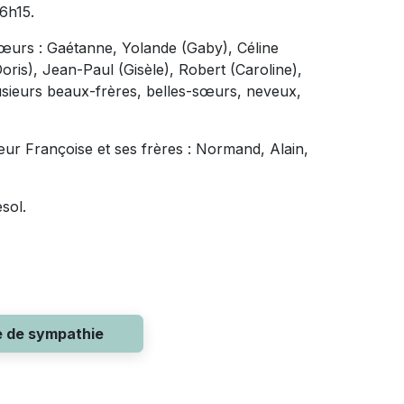
6h15.
sœurs : Gaétanne, Yolande (Gaby), Céline
Doris), Jean-Paul (Gisèle), Robert (Caroline),
usieurs beaux-frères, belles-sœurs, neveux,
 sœur Françoise et ses frères : Normand, Alain,
sol.
e de sympathie