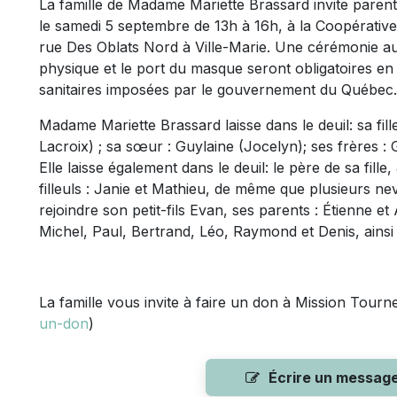
La famille de Madame Mariette Brassard invite parents 
le samedi 5 septembre de 13h à 16h, à la Coopérativ
rue Des Oblats Nord à Ville-Marie. Une cérémonie aura
physique et le port du masque seront obligatoires en
sanitaires imposées par le gouvernement du Québec.
Madame Mariette Brassard laisse dans le deuil: sa f
Lacroix) ; sa sœur : Guylaine (Jocelyn); ses frères : 
Elle laisse également dans le deuil: le père de sa fil
filleuls : Janie et Mathieu, de même que plusieurs nev
rejoindre son petit-fils Evan, ses parents : Étienne et 
Michel, Paul, Bertrand, Léo, Raymond et Denis, ainsi 
La famille vous invite à faire un don à Mission Tourne
un-don
)
Écrire un messag