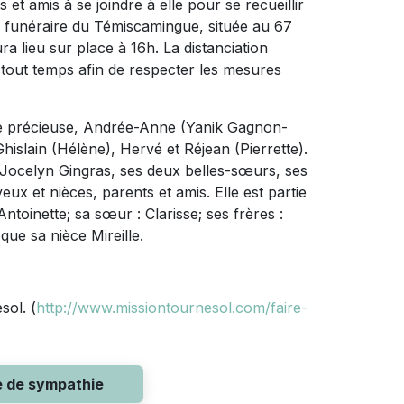
et amis à se joindre à elle pour se recueillir
e funéraire du Témiscamingue, située au 67
 lieu sur place à 16h. La distanciation
 tout temps afin de respecter les mesures
ille précieuse, Andrée-Anne (Yanik Gagnon-
Ghislain (Hélène), Hervé et Réjean (Pierrette).
le, Jocelyn Gingras, ses deux belles-sœurs, ses
eux et nièces, parents et amis. Elle est partie
Antoinette; sa sœur : Clarisse; ses frères :
que sa nièce Mireille.
sol. (
http://www.missiontournesol.com/faire-
e de sympathie