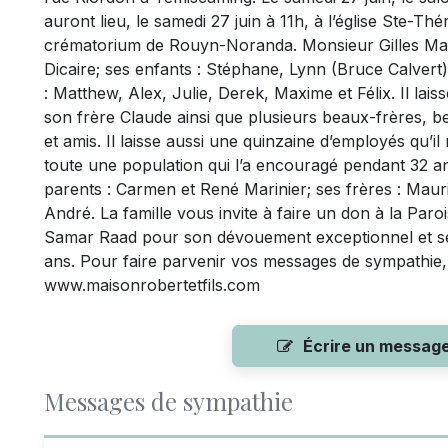
auront lieu, le samedi 27 juin à 11h, à l’église Ste-T
crématorium de Rouyn-Noranda. Monsieur Gilles Marin
Dicaire; ses enfants : Stéphane, Lynn (Bruce Calvert)
: Matthew, Alex, Julie, Derek, Maxime et Félix. Il lai
son frère Claude ainsi que plusieurs beaux-frères, b
et amis. Il laisse aussi une quinzaine d’employés qu’il 
toute une population qui l’a encouragé pendant 32 ans 
parents : Carmen et René Marinier; ses frères : Maur
André. La famille vous invite à faire un don à la Par
Samar Raad pour son dévouement exceptionnel et ses
ans. Pour faire parvenir vos messages de sympathie, v
www.maisonrobertetfils.com
Écrire un messag
Messages de sympathie