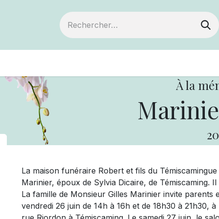
ts
Devenir membre
Votre coopérative
À la mé
Marinier
20
La maison funéraire Robert et fils du Témiscamingue
Marinier, époux de Sylvia Dicaire, de Témiscaming. Il 
La famille de Monsieur Gilles Marinier invite parents et
vendredi 26 juin de 14h à 16h et de 18h30 à 21h30, à l
rue Riordon à Témiscaming. Le samedi 27 juin, le sal