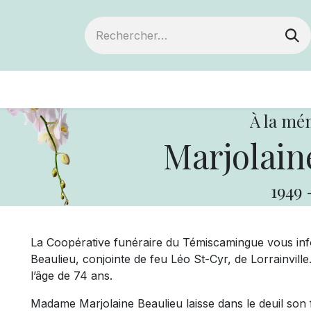
ts
Devenir membre
Votre coopérative
À la mé
Marjolain
1949
La Coopérative funéraire du Témiscamingue vous in
Beaulieu, conjointe de feu Léo St-Cyr, de Lorrainvill
l’âge de 74 ans.
Madame Marjolaine Beaulieu laisse dans le deuil son fils