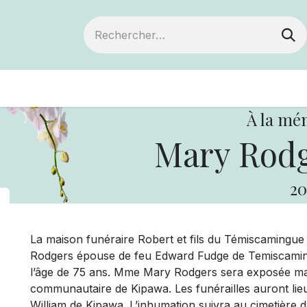
ts
Devenir membre
Votre coopérative
À la mé
Mary Rodg
20
La maison funéraire Robert et fils du Témiscaming
Rodgers épouse de feu Edward Fudge de Temiscaming. 
l’âge de 75 ans. Mme Mary Rodgers sera exposée mard
communautaire de Kipawa. Les funérailles auront lieu 
William de Kipawa. L’inhumation suivra au cimetièr