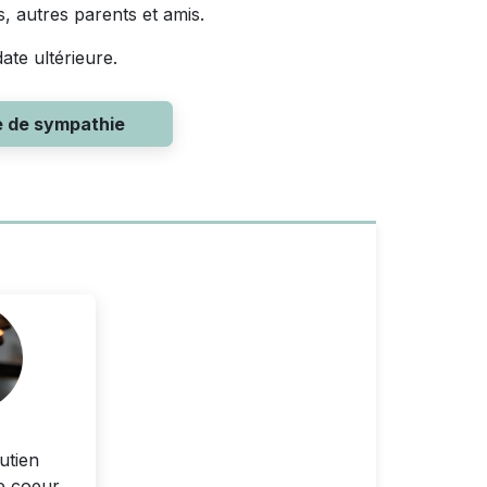
, autres parents et amis.
te ultérieure.
e de sympathie
utien
e coeur