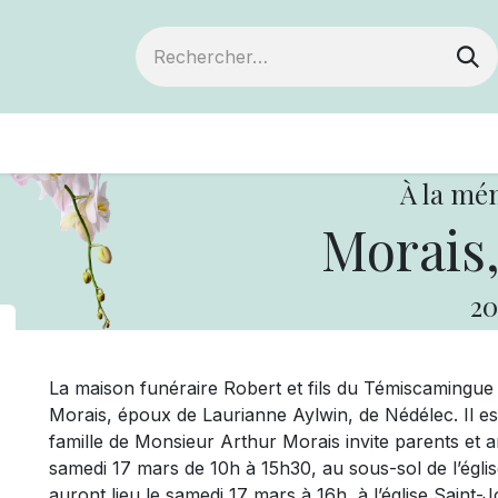
ts
Devenir membre
Votre coopérative
À la mé
Morais,
20
La maison funéraire Robert et fils du Témiscamingu
Morais, époux de Laurianne Aylwin, de Nédélec. Il es
famille de Monsieur Arthur Morais invite parents et ami
samedi 17 mars de 10h à 15h30, au sous-sol de l’égl
auront lieu le samedi 17 mars à 16h, à l’église Sai