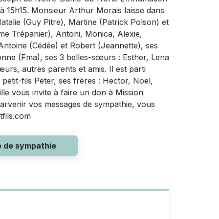
 à 15h15. Monsieur Arthur Morais laisse dans
atalie (Guy Pitre), Martine (Patrick Polson) et
ime Trépanier), Antoni, Monica, Alexie,
: Antoine (Cédée) et Robert (Jeannette), ses
onne (Fma), ses 3 belles-sœurs : Esther, Lena
urs, autres parents et amis. Il est parti
etit-fils Peter, ses frères : Hector, Noël,
le vous invite à faire un don à Mission
parvenir vos messages de sympathie, vous
tfils.com
e de sympathie