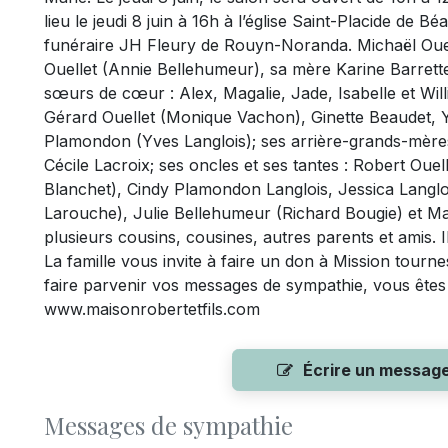
lieu le jeudi 8 juin à 16h à l’église Saint-Placide de 
funéraire JH Fleury de Rouyn-Noranda. Michaël Ouell
Ouellet (Annie Bellehumeur), sa mère Karine Barrette
sœurs de cœur : Alex, Magalie, Jade, Isabelle et Will
Gérard Ouellet (Monique Vachon), Ginette Beaudet, Yv
Plamondon (Yves Langlois); ses arrière-grands-mères
Cécile Lacroix; ses oncles et ses tantes : Robert Oue
Blanchet), Cindy Plamondon Langlois, Jessica Langl
Larouche), Julie Bellehumeur (Richard Bougie) et Ma
plusieurs cousins, cousines, autres parents et amis. Il
La famille vous invite à faire un don à Mission tour
faire parvenir vos messages de sympathie, vous êtes in
www.maisonrobertetfils.com
Écrire un messag
Messages de sympathie