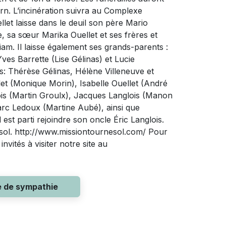
Béarn. L’incinération suivra au Complexe
et laisse dans le deuil son père Mario
, sa sœur Marika Ouellet et ses frères et
iam. Il laisse également ses grands-parents :
es Barrette (Lise Gélinas) et Lucie
: Thérèse Gélinas, Hélène Villeneuve et
llet (Monique Morin), Isabelle Ouellet (André
ois (Martin Groulx), Jacques Langlois (Manon
rc Ledoux (Martine Aubé), ainsi que
 est parti rejoindre son oncle Éric Langlois.
nesol. http://www.missiontournesol.com/ Pour
vités à visiter notre site au
e de sympathie