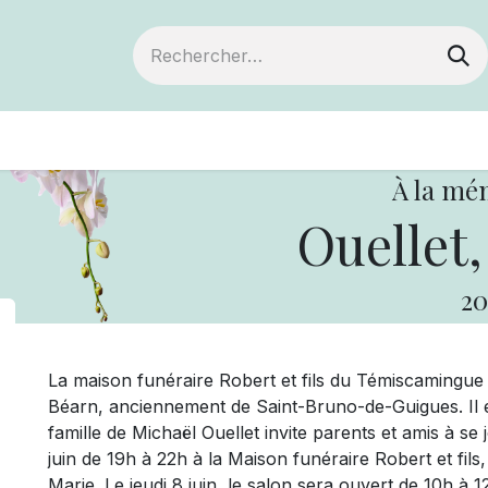
ts
Devenir membre
Votre coopérative
À la mé
Ouellet,
20
La maison funéraire Robert et fils du Témiscamingue
Béarn, anciennement de Saint-Bruno-de-Guigues. Il es
famille de Michaël Ouellet invite parents et amis à se j
juin de 19h à 22h à la Maison funéraire Robert et fils
Marie. Le jeudi 8 juin, le salon sera ouvert de 10h à 