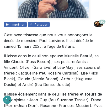
20
Imprimer
Partager
C’est avec tristesse que nous vous annonçons le
décès de monsieur Paul Larivière. Il est décédé le
samedi 15 mars 2025, à l’âge de 83 ans.
Il laisse dans le deuil son épouse Murielle Beaulé; sa
fille Claudie (Ross Bisson) ; ses petits-enfants :
Vincent, Olivier (Sara Eve) et Léa-May ; ses sœurs et
frères : Jacqueline (feu Rosaire Cardinal), Lise (Rick
Black), Claude (Nicole Briand), Arthur (Huguette
Dostie) et André (feu Denise Jolette).
Il laisse également dans le deuil les frères et sœurs de
sa conjointe : Jean-Guy (feu Suzanne Tessier), Diane
(Pierre-Jean Dion), Rosanne (François Messier), Yves