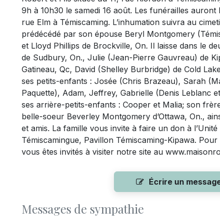
9h à 10h30 le samedi 16 août. Les funérailles auront l
rue Elm à Témiscaming. L’inhumation suivra au cimeti
prédécédé par son épouse Beryl Montgomery (Témisc
et Lloyd Phillips de Brockville, On. Il laisse dans le d
de Sudbury, On., Julie (Jean-Pierre Gauvreau) de K
Gatineau, Qc, David (Shelley Burbridge) de Cold Lake
ses petits-enfants : Josée (Chris Brazeau), Sarah (Mar
Paquette), Adam, Jeffrey, Gabrielle (Denis Leblanc e
ses arrière-petits-enfants : Cooper et Malia; son frèr
belle-soeur Beverley Montgomery d’Ottawa, On., ains
et amis. La famille vous invite à faire un don à l’Un
Témiscamingue, Pavillon Témiscaming-Kipawa. Pour 
vous êtes invités à visiter notre site au www.maisonr
Écrire un messag
Messages de sympathie