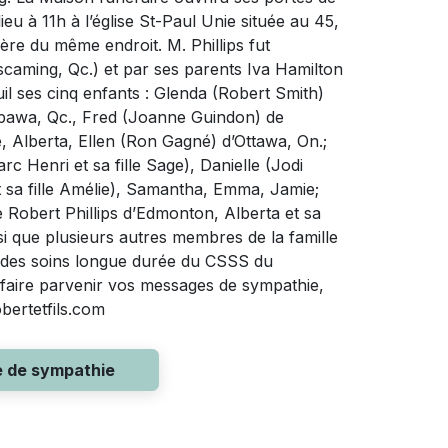
ieu à 11h à l’église St-Paul Unie située au 45,
ère du même endroit. M. Phillips fut
aming, Qc.) et par ses parents Iva Hamilton
euil ses cinq enfants : Glenda (Robert Smith)
ipawa, Qc., Fred (Joanne Guindon) de
, Alberta, Ellen (Ron Gagné) d’Ottawa, On.;
c Henri et sa fille Sage), Danielle (Jodi
t sa fille Amélie), Samantha, Emma, Jamie;
e Robert Phillips d’Edmonton, Alberta et sa
i que plusieurs autres membres de la famille
ité des soins longue durée du CSSS du
faire parvenir vos messages de sympathie,
obertetfils.com
e de sympathie