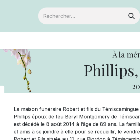
ts
Devenir membre
Votre coopérative
À la mé
Phillips
20
La maison funéraire Robert et fils du Témiscaming
Phillips époux de feu Beryl Montgomery de Témiscami
est décédé le 8 août 2014 à l’âge de 89 ans. La famil
et amis à se joindre à elle pour se recueillir, le vend
Robert et Fils située au 11, rue Riordon à Témiscami