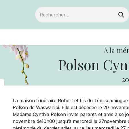
ts
Devenir membre
Votre coopérative
À la mé
Polson Cynt
20
La maison funéraire Robert et fils du Témiscamingu
Polson de Waswanipi. Elle est décédée le 20 novembre
Madame Cynthia Polson invite parents et amis à se join
novembre de10h00 jusqu’à mercredi le 27novembre
cérémonie du dernier adieu aura lieu mercredi le 27