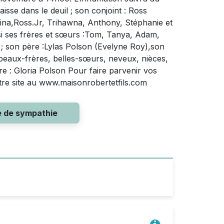
sse dans le deuil ; son conjoint : Ross
ina,Ross.Jr, Trihawna, Anthony, Stéphanie et
ussi ses frères et sœurs :Tom, Tanya, Adam,
; son père :Lylas Polson (Evelyne Roy),son
beaux-frères, belles-sœurs, neveux, nièces,
ère : Gloria Polson Pour faire parvenir vos
otre site au www.maisonrobertetfils.com
e de sympathie