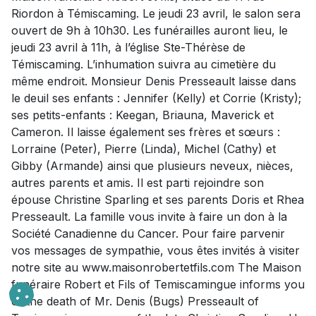
Riordon à Témiscaming. Le jeudi 23 avril, le salon sera
ouvert de 9h à 10h30. Les funérailles auront lieu, le
jeudi 23 avril à 11h, à l’église Ste-Thérèse de
Témiscaming. L’inhumation suivra au cimetière du
même endroit. Monsieur Denis Presseault laisse dans
le deuil ses enfants : Jennifer (Kelly) et Corrie (Kristy);
ses petits-enfants : Keegan, Briauna, Maverick et
Cameron. Il laisse également ses frères et sœurs :
Lorraine (Peter), Pierre (Linda), Michel (Cathy) et
Gibby (Armande) ainsi que plusieurs neveux, nièces,
autres parents et amis. Il est parti rejoindre son
épouse Christine Sparling et ses parents Doris et Rhea
Presseault. La famille vous invite à faire un don à la
Société Canadienne du Cancer. Pour faire parvenir
vos messages de sympathie, vous êtes invités à visiter
notre site au www.maisonrobertetfils.com The Maison
funéraire Robert et Fils of Temiscamingue informs you
of the death of Mr. Denis (Bugs) Presseault of