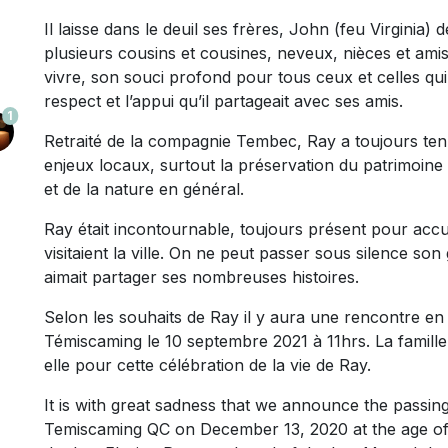
Il laisse dans le deuil ses frères, John (feu Virginia
plusieurs cousins et cousines, neveux, nièces et ami
vivre, son souci profond pour tous ceux et celles qui
respect et l’appui qu’il partageait avec ses amis.
1
Retraité de la compagnie Tembec, Ray a toujours te
enjeux locaux, surtout la préservation du patrimoine l
et de la nature en général.
Ray était incontournable, toujours présent pour accueil
visitaient la ville. On ne peut passer sous silence so
aimait partager ses nombreuses histoires.
Selon les souhaits de Ray il y aura une rencontre e
Témiscaming le 10 septembre 2021 à 11hrs. La famille i
elle pour cette célébration de la vie de Ray.
It is with great sadness that we announce the passi
Temiscaming QC on December 13, 2020 at the age of 