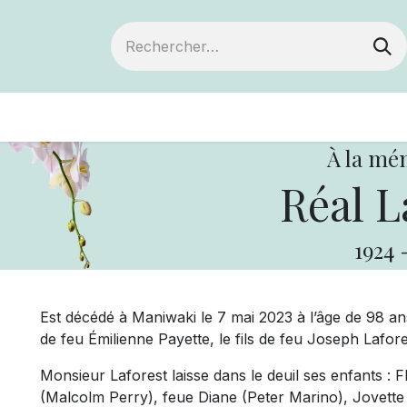
ts
Devenir membre
Votre coopérative
À la mé
Réal L
1924
Est décédé à Maniwaki le 7 mai 2023 à l’âge de 98 an
de feu Émilienne Payette, le fils de feu Joseph Lafor
Monsieur Laforest laisse dans le deuil ses enfants : Fl
(Malcolm Perry), feue Diane (Peter Marino), Jovette 