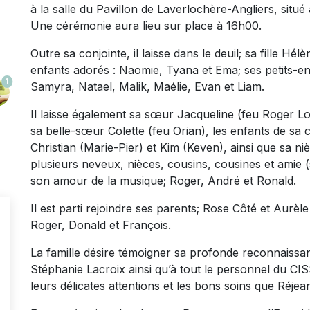
à la salle du Pavillon de Laverlochère-Angliers, situ
Une cérémonie aura lieu sur place à 16h00.
Outre sa conjointe, il laisse dans le deuil; sa fille Hél
enfants adorés : Naomie, Tyana et Ema; ses petits-en
1
Samyra, Natael, Malik, Maélie, Evan et Liam.
Il laisse également sa sœur Jacqueline (feu Roger Lois
sa belle-sœur Colette (feu Orian), les enfants de sa 
Christian (Marie-Pier) et Kim (Keven), ainsi que sa ni
plusieurs neveux, nièces, cousins, cousines et amie (s
son amour de la musique; Roger, André et Ronald.
Il est parti rejoindre ses parents; Rose Côté et Aurèl
Roger, Donald et François.
La famille désire témoigner sa profonde reconnaissa
Stéphanie Lacroix ainsi qu’à tout le personnel du C
leurs délicates attentions et les bons soins que Réjea