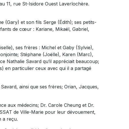
é au 11, rue St-Isidore Ouest Laverlochère.
ène (Gary) et son fils Serge (Édith); ses petits-
fants de cœur : Kariane, Mikaël, Gabriel,
elle), ses frères : Michel et Gaby (Sylvie),
conjointe; Stéphane (Joëlle), Karen (Marc),
èce Nathalie Savard qu’il appréciait beaucoup;
) en particulier ceux avec qui il a partagé
e Savard, ainsi que ses frères; Orian, Jacques,
nce aux médecins; Dr. Carole Cheung et Dr.
ISSSAT de Ville-Marie pour leur dévouement,
n a reçu.