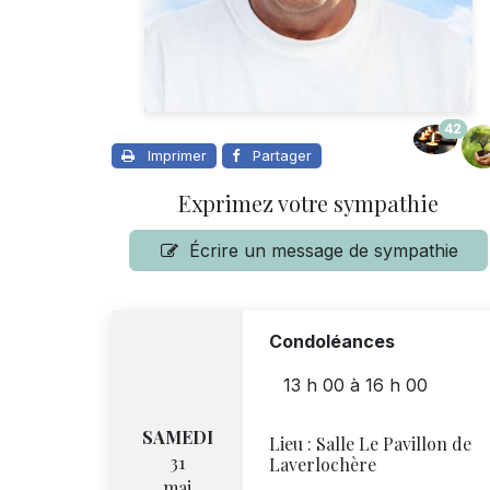
42
Imprimer
Partager
Exprimez votre sympathie
Écrire un message de sympathie
Condoléances
13 h 00
à
16 h 00
SAMEDI
Lieu :
Salle Le Pavillon de
31
Laverlochère
mai