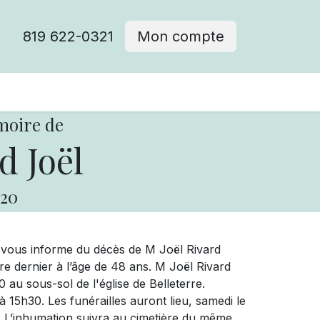
819 622-0321
Mon compte
moire de
d Joël
20
e vous informe du décès de M Joël Rivard
bre dernier à l’âge de 48 ans. M Joël Rivard
au sous-sol de l'église de Belleterre.
 15h30. Les funérailles auront lieu, samedi le
e. L’inhumation suivra au cimetière du même