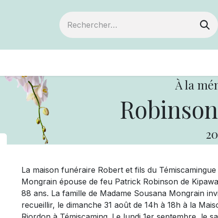
ts
Devenir membre
Votre coopérative
À la mé
Robinson
20
La maison funéraire Robert et fils du Témiscaming
Mongrain épouse de feu Patrick Robinson de Kipawa. 
88 ans. La famille de Madame Sousana Mongrain invite
recueillir, le dimanche 31 août de 14h à 18h à la Maiso
Riordon à Témiscaming. Le lundi 1er septembre, le s