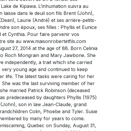
he Lake de Kipawa. L’inhumation suivra au
isse dans le deuil son fils Brent (John),
(Dean), Laurie (André) et ses arrière-petits-
ndre son époux, ses filles : Phyllis et Eunice
l et Cynthia. Pour faire parvenir vos
otre site au www.maisonrobertetfils.com
st 27, 2014 at the age of 88. Born Celinia
er to Roch Mongrain and Mary Jawbone. She
e independently, a trait which she carried
 a very young age and continued to keep
r life. The latest tasks were caring for her
. She was the last surviving member of her
8 she married Patrick Robinson (deceased
s predeceased by daughters Phyllis (1975)
 (John), son in law Jean-Claude, grand
randchildren Colin, Phoebe and Tyler. Susie
remembered by many for years to come.
 Temiscaming, Quebec on Sunday, August 31,