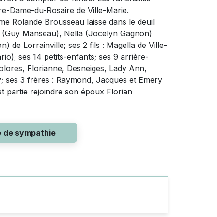
otre-Dame-du-Rosaire de Ville-Marie.
me Rolande Brousseau laisse dans le deuil
ie (Guy Manseau), Nella (Jocelyn Gagnon)
 de Lorrainville; ses 2 fils : Magella de Ville-
io); ses 14 petits-enfants; ses 9 arrière-
Dolores, Florianne, Desneiges, Lady Ann,
ly; ses 3 frères : Raymond, Jacques et Emery
t partie rejoindre son époux Florian
e de sympathie