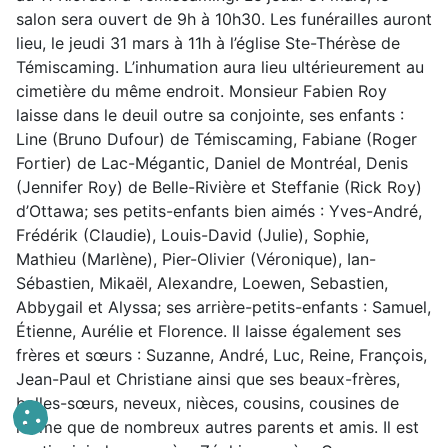
salon sera ouvert de 9h à 10h30. Les funérailles auront
lieu, le jeudi 31 mars à 11h à l’église Ste-Thérèse de
Témiscaming. L’inhumation aura lieu ultérieurement au
cimetière du même endroit. Monsieur Fabien Roy
laisse dans le deuil outre sa conjointe, ses enfants :
Line (Bruno Dufour) de Témiscaming, Fabiane (Roger
Fortier) de Lac-Mégantic, Daniel de Montréal, Denis
(Jennifer Roy) de Belle-Rivière et Steffanie (Rick Roy)
d’Ottawa; ses petits-enfants bien aimés : Yves-André,
Frédérik (Claudie), Louis-David (Julie), Sophie,
Mathieu (Marlène), Pier-Olivier (Véronique), Ian-
Sébastien, Mikaël, Alexandre, Loewen, Sebastien,
Abbygail et Alyssa; ses arrière-petits-enfants : Samuel,
Étienne, Aurélie et Florence. Il laisse également ses
frères et sœurs : Suzanne, André, Luc, Reine, François,
Jean-Paul et Christiane ainsi que ses beaux-frères,
belles-sœurs, neveux, nièces, cousins, cousines de
même que de nombreux autres parents et amis. Il est