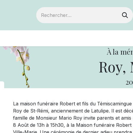
ts
Devenir membre
Votre coopérative
À la mé
Roy, 
20
La maison funéraire Robert et fils du Témiscamingu
Roy de St-Rémi, anciennement de Latulipe. Il est décéd
famille de Monsieur Mario Roy invite parents et amis à 
8 Août de 13h à 15h30, à la Maison funéraire Robert 
Ville-Marie. Une cérémonie de dernier adieu prendra 