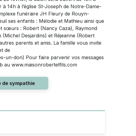
ier à 14h à l’église St-Joseph de Notre-Dame-
omplexe funéraire JH Fleury de Rouyn-
il ses enfants : Mélodie et Mathieu ainsi que
s et sœurs : Robert (Nancy Caza), Raymond
 (Michel Desjardins) et Réjeanne (Robert
tres parents et amis. La famille vous invite
et de
tes-un-don) Pour faire parvenir vos messages
 Web au www.maisonrobertetfils.com
e de sympathie