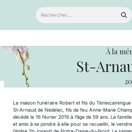
ts
Devenir membre
Votre coopérative
À la mé
St-Arnau
20
La maison funéraire Robert et fils du Témiscamingu
St-Arnaud de Nédélec, fils de feu Anne-Marie Champ
décédé le 16 février 2019 à l’âge de 59 ans. La famil
et amis à se joindre à elle pour se recueillir, le vend
l’église St-Joseph de Notre-Dame-du-Nord. Le samedi 