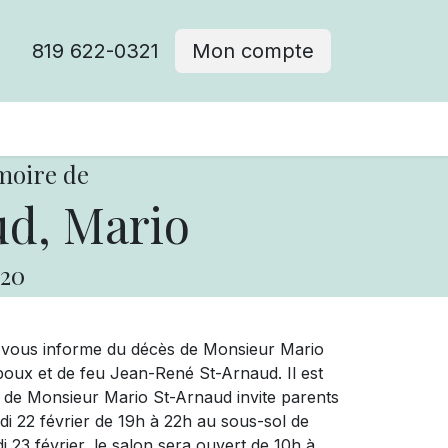
819 622-0321
Mon compte
moire de
d, Mario
20
e vous informe du décès de Monsieur Mario
oux et de feu Jean-René St-Arnaud. Il est
le de Monsieur Mario St-Arnaud invite parents
redi 22 février de 19h à 22h au sous-sol de
23 février, le salon sera ouvert de 10h à