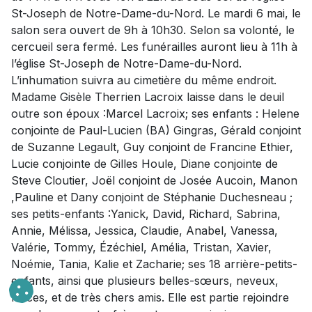
St-Joseph de Notre-Dame-du-Nord. Le mardi 6 mai, le
salon sera ouvert de 9h à 10h30. Selon sa volonté, le
cercueil sera fermé. Les funérailles auront lieu à 11h à
l’église St-Joseph de Notre-Dame-du-Nord.
L’inhumation suivra au cimetière du même endroit.
Madame Gisèle Therrien Lacroix laisse dans le deuil
outre son époux :Marcel Lacroix; ses enfants : Helene
conjointe de Paul-Lucien (BA) Gingras, Gérald conjoint
de Suzanne Legault, Guy conjoint de Francine Ethier,
Lucie conjointe de Gilles Houle, Diane conjointe de
Steve Cloutier, Joël conjoint de Josée Aucoin, Manon
,Pauline et Dany conjoint de Stéphanie Duchesneau ;
ses petits-enfants :Yanick, David, Richard, Sabrina,
Annie, Mélissa, Jessica, Claudie, Anabel, Vanessa,
Valérie, Tommy, Ézéchiel, Amélia, Tristan, Xavier,
Noémie, Tania, Kalie et Zacharie; ses 18 arrière-petits-
enfants, ainsi que plusieurs belles-sœurs, neveux,
nièces, et de très chers amis. Elle est partie rejoindre