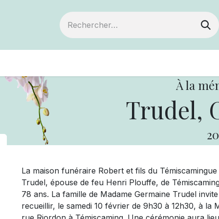
ts
Devenir membre
Votre coopérative
À la mé
Trudel, 
20
La maison funéraire Robert et fils du Témiscaming
Trudel, épouse de feu Henri Plouffe, de Témiscaming. 
78 ans. La famille de Madame Germaine Trudel invite p
recueillir, le samedi 10 février de 9h30 à 12h30, à la 
rue Riordon à Témiscaming. Une cérémonie aura lie