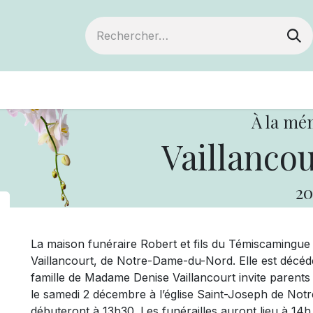
ts
Devenir membre
Votre coopérative
À la mé
Vaillancou
20
La maison funéraire Robert et fils du Témiscaming
Vaillancourt, de Notre-Dame-du-Nord. Elle est décéd
famille de Madame Denise Vaillancourt invite parents et
le samedi 2 décembre à l’église Saint-Joseph de Not
débuteront à 13h30. Les funérailles auront lieu à 14h