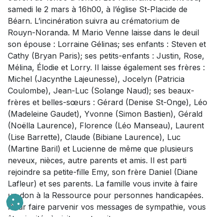
samedi le 2 mars à 16h00, à l’église St-Placide de
Béarn. L’incinération suivra au crématorium de
Rouyn-Noranda. M Mario Venne laisse dans le deuil
son épouse : Lorraine Gélinas; ses enfants : Steven et
Cathy (Bryan Paris); ses petits-enfants : Justin, Rose,
Mélina, Élodie et Lorry. Il laisse également ses frères :
Michel (Jacynthe Lajeunesse), Jocelyn (Patricia
Coulombe), Jean-Luc (Solange Naud); ses beaux-
frères et belles-sœurs : Gérard (Denise St-Onge), Léo
(Madeleine Gaudet), Yvonne (Simon Bastien), Gérald
(Noëlla Laurence), Florence (Léo Manseau), Laurent
(Lise Barrette), Claude (Bibiane Laurence), Luc
(Martine Baril) et Lucienne de même que plusieurs
neveux, nièces, autre parents et amis. Il est parti
rejoindre sa petite-fille Emy, son frère Daniel (Diane
Lafleur) et ses parents. La famille vous invite à faire
un don à la Ressource pour personnes handicapées.
Pour faire parvenir vos messages de sympathie, vous