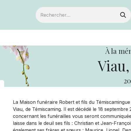
ts
Devenir membre
Votre coopérative
À la mé
Viau,
20
La Maison funéraire Robert et fils du Témiscamingu
Viau, de Témiscaming. Il est décédé le 18 septembre 
concernant les funérailles vous seront communiquée
laisse dans le deuil ses fils : Christian et Jean-François
également ses frères et sœurs : Maurice, Lionel, De