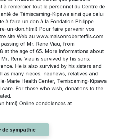
ent à remercier tout le personnel du Centre de
 santé de Témiscaming-Kipawa ainsi que celui
e à faire un don à la Fondation Philippe
re-un-don.html) Pour faire parvenir vos
otre site Web au www.maisonrobertetfils.com
e passing of Mr. Rene Viau, from
 at the age of 65. More informations about
 Mr. Rene Viau is survived by his sons:
nce. He is also survived by his sisters and
ll as many nieces, nephews, relatives and
 Ville-Marie Health Center, Temiscaming-Kipawa
 care. For those who wish, donations to the
ated.
on.html) Online condolences at
e de sympathie