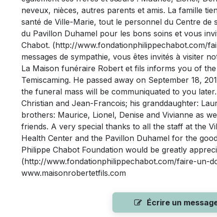
neveux, nièces, autres parents et amis. La famille ti
santé de Ville-Marie, tout le personnel du Centre de
du Pavillon Duhamel pour les bons soins et vous invit
Chabot. (http://www.fondationphilippechabot.com/fai
messages de sympathie, vous êtes invités à visiter n
La Maison funéraire Robert et fils informs you of th
Temiscaming. He passed away on September 18, 2018
the funeral mass will be communiquated to you later.
Christian and Jean-Francois; his granddaughter: Laure
brothers: Maurice, Lionel, Denise and Vivianne as we
friends. A very special thanks to all the staff at the
Health Center and the Pavillon Duhamel for the good
Philippe Chabot Foundation would be greatly appreci
(http://www.fondationphilippechabot.com/faire-un-d
www.maisonrobertetfils.com
Écrire un messag