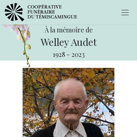
À la mémoire de
Welley Audet
1928
-
2023