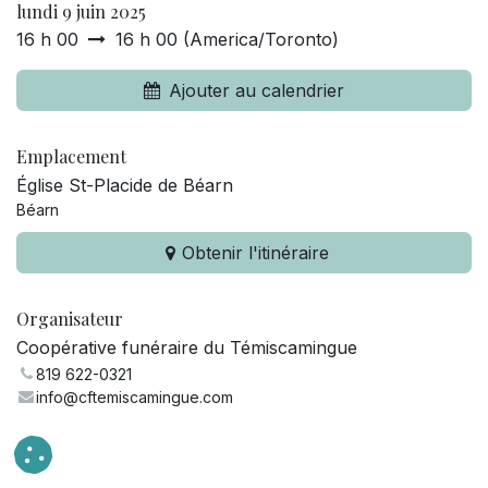
lundi 9 juin 2025
16 h 00
16 h 00
(
America/Toronto
)
Ajouter au calendrier
Emplacement
Église St-Placide de Béarn
Béarn
Obtenir l'itinéraire
Organisateur
Coopérative funéraire du Témiscamingue
819 622-0321
info@cftemiscamingue.com