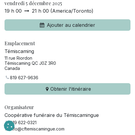
vendredi 5 décembre 2025
19 h 00
21 h 00
(
America/Toronto
)
Ajouter au calendrier
Emplacement
Témiscaming
11 rue Riordon
Témiscaming QC J0Z 3R0
Canada
819 627-9636
Obtenir l'itinéraire
Organisateur
Coopérative funéraire du Témiscamingue
819 622-0321
info@cftemiscamingue.com