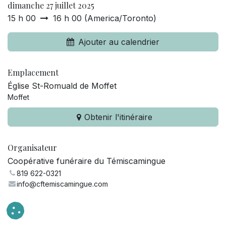
dimanche 27 juillet 2025
15 h 00
16 h 00
(
America/Toronto
)
Ajouter au calendrier
Emplacement
Église St-Romuald de Moffet
Moffet
Obtenir l'itinéraire
Organisateur
Coopérative funéraire du Témiscamingue
819 622-0321
info@cftemiscamingue.com