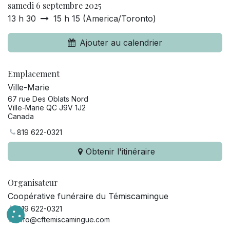
samedi 6 septembre 2025
13 h 30
15 h 15
(
America/Toronto
)
Ajouter au calendrier
Emplacement
Ville-Marie
67 rue Des Oblats Nord
Ville-Marie QC J9V 1J2
Canada
819 622-0321
Obtenir l'itinéraire
Organisateur
Coopérative funéraire du Témiscamingue
819 622-0321
info@cftemiscamingue.com