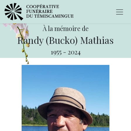
À la mémoire de
Randy (Bucko) Mathias
1955
-
2024