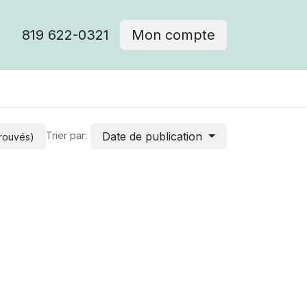
819 622-0321
Mon compte
Date de publication
Trier par:
trouvés)