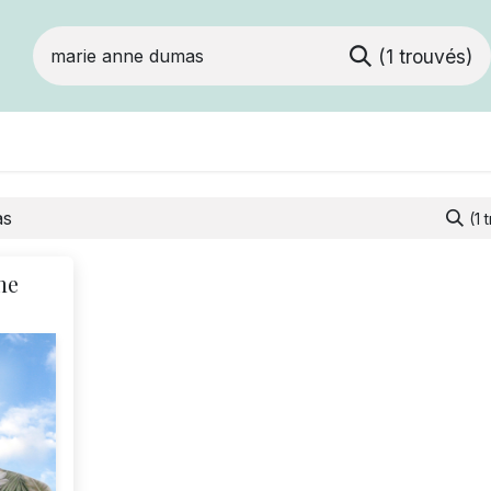
(1 trouvés)
ts
Devenir membre
Votre coopérative
(1 
ne