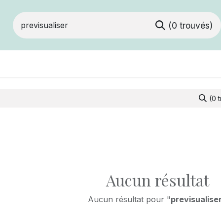
(0 trouvés)
ts
Devenir membre
Votre coopérative
(0 
Aucun résultat
Aucun résultat pour "
previsualise