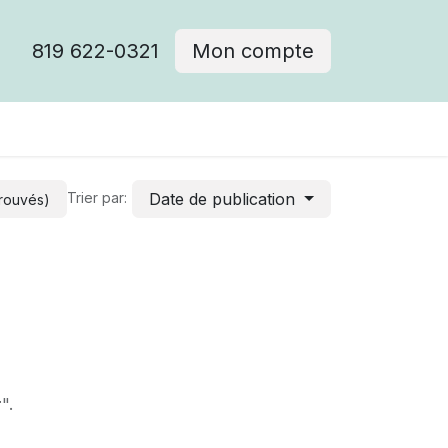
819 622-0321
Mon compte
Date de publication
Trier par:
trouvés)
r
".