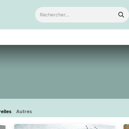
ts
Devenir membre
Votre coopérative
elles
Autres